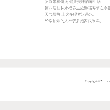
罗汉果柿饼汤 健康美味的养生汤
第八届桂林永福养生旅游福寿节在永
天气燥热,上火多喝罗汉果水。
经常抽烟的人应该多泡罗汉果喝。
Copyright © 2013 - 